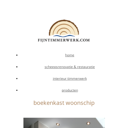
Tijn
Fijn timmerwerk
home
scheepsrenovatie & restauratie
interieur timmerwerk
producten
boekenkast woonschip